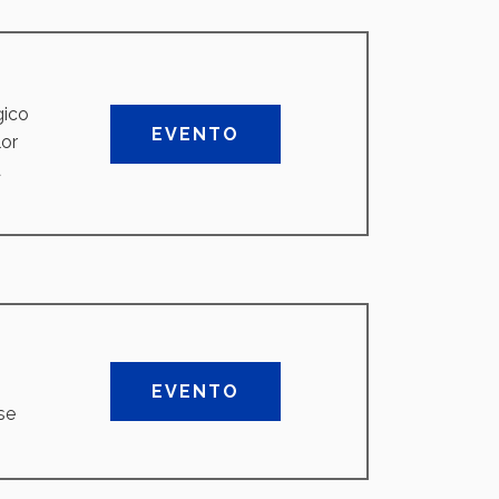
gico
EVENTO
lor
a
EVENTO
se