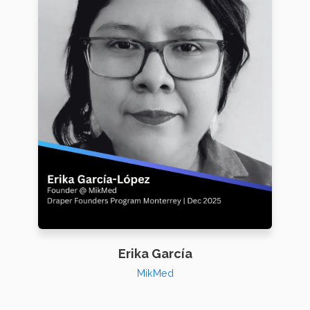
Erika García
MikMed