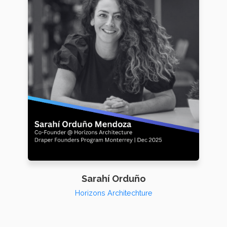
Sarahí Orduño
Horizons Architechture