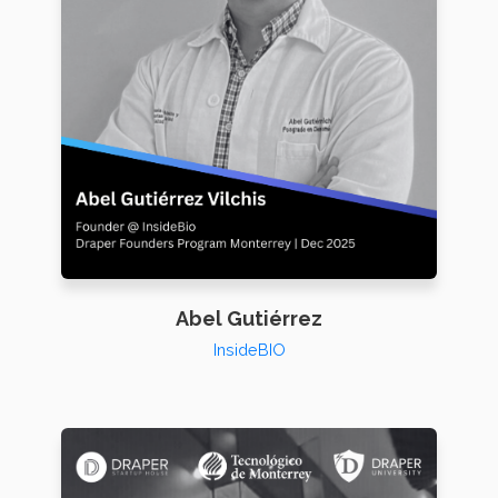
Abel Gutiérrez
InsideBIO